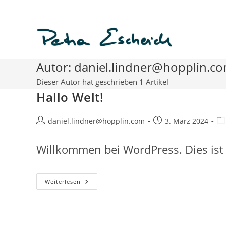
Zum
Inhalt
springen
Autor:
daniel.lindner@hopplin.c
Dieser Autor hat geschrieben 1 Artikel
Hallo Welt!
Beitrags-
Beitrag
Be
daniel.lindner@hopplin.com
3. März 2024
Autor:
veröffentlicht:
Ka
Willkommen bei WordPress. Dies ist 
Hallo
Weiterlesen
Welt!